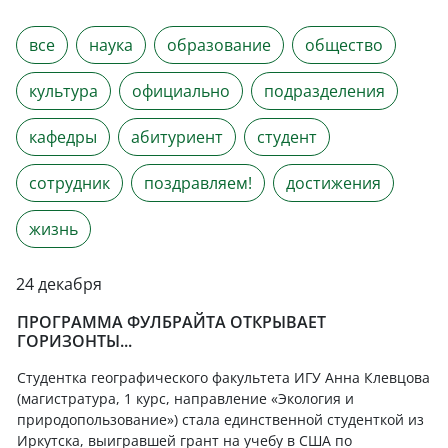
все
наука
образование
общество
культура
официально
подразделения
кафедры
абитуриент
студент
сотрудник
поздравляем!
достижения
жизнь
24 декабря
ПРОГРАММА ФУЛБРАЙТА ОТКРЫВАЕТ
ГОРИЗОНТЫ...
Студентка географического факультета ИГУ Анна Клевцова
(магистратура, 1 курс, направление «Экология и
природопользование») стала единственной студенткой из
Иркутска, выигравшей грант на учебу в США по