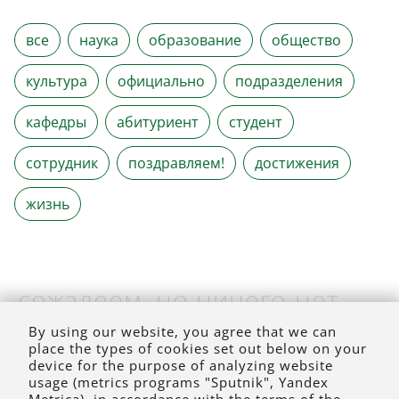
все
наука
образование
общество
культура
официально
подразделения
кафедры
абитуриент
студент
сотрудник
поздравляем!
достижения
жизнь
сожалеем, но ничего нет
(на выбранное время)
By using our website, you agree that we can
place the types of cookies set out below on your
device for the purpose of analyzing website
usage (metrics programs "Sputnik", Yandex