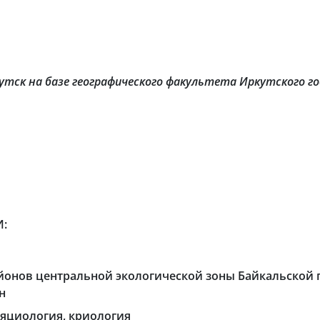
ркутск на базе географического факультета Иркутского 
:
айонов центральной экологической зоны Байкальской
н
ляциология, криология