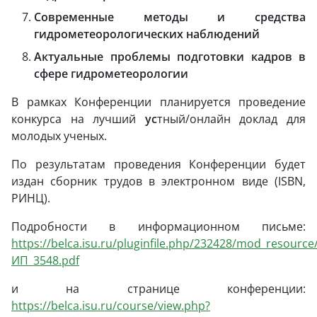
Современные методы и средства
гидрометеорологических наблюдений
Актуальные проблемы подготовки кадров в
сфере гидрометеорологии
В рамках Конференции планируется проведение
конкурса на лучший
ус
тный/онлайн доклад для
молодых ученых.
По результатам проведения Конференции будет
издан сборник трудов в электронном виде (ISBN,
РИНЦ).
Подробности в информационном письме:
https://belca.isu.ru/pluginfile.php/232428/mod_resource
ИП_3548.pdf
и на странице конференции:
https://belca.isu.ru/course/view.php?