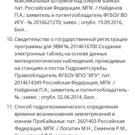
максимальных штормов над озером Байкал:
пат. Российская Федерация, МПК ./ Найденов
П.А.; заявитель и патентообладатель ФГБОУ ВО
ИГУ - № 2016621270; заявл. ; опубл. 19.09.2016,
Бюл. .
Свидетельство о государственной регистрации
программы для ЭВМ № 2014616700 Создание
электронных таблиц на основе данных
метеорологических наблюдений, проводимых
на станциях и постах Гидрометслужбы.
Правообладатель ФГБОУ ВПО "ИГУ": пат.
2014614349 Российская Федерация, МПК ./
Найденов П.А.; заявитель и патентообладатель -
№ ; заявл. ; опубл. 02.06.2014, Бюл. .
Способ гидрогеохимического определения
времени возникновения землетрясений в
южном Прибайкалье: пат. 2601403 Российская
Федерация, МПК ./ Лопатин М.Н., Семенов Р.М.,